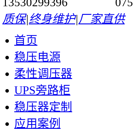
13530299396 0755-
质保
|
终身维护
|
厂家直供
首页
稳压电源
柔性调压器
UPS旁路柜
稳压器定制
应用案例