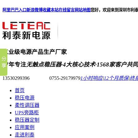
阿里巴巴入口
新浪微博
收藏本站
在线留言
网站地图
您好，欢迎来到深圳市利
工业级电源产品生产厂家
17年专注
无触点稳压器·4大核心技术·1568家客户共
13530299396 0755-29179979
1小时响应
|
12个月质保
|
终
首页
稳压电源
柔性调压器
UPS旁路柜
稳压器定制
应用案例
走进利泰