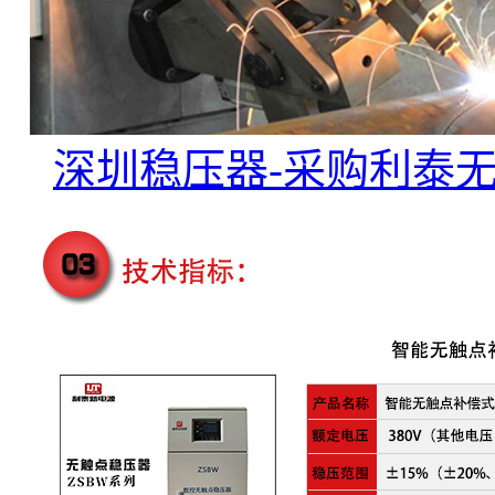
深圳稳压器-采购利泰