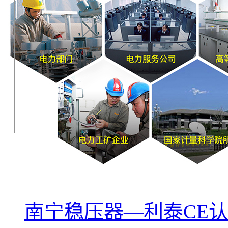
南宁稳压器—利泰CE