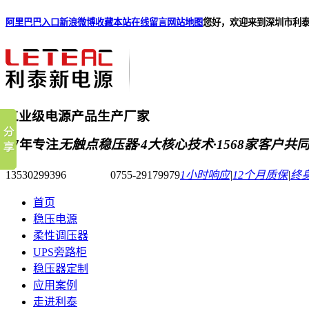
阿里巴巴入口
新浪微博
收藏本站
在线留言
网站地图
您好，欢迎来到深圳市利
工业级电源产品生产厂家
17年专注
无触点稳压器·4大核心技术·1568家客户共
13530299396 0755-29179979
1小时响应
|
12个月质保
|
终
首页
稳压电源
柔性调压器
UPS旁路柜
稳压器定制
应用案例
走进利泰