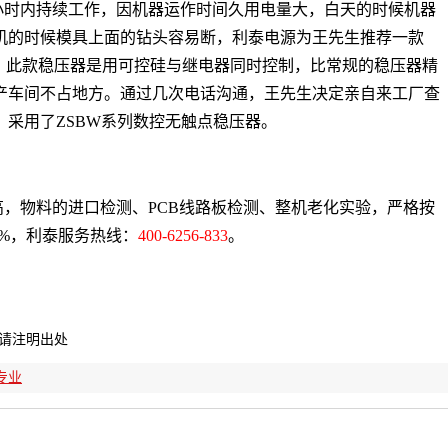
4小时内持续工作，因机器运作时间久用电量大，白天的时候机器
机的时候模具上面的钻头容易断，利泰电源为王先生推荐一款
，此款稳压器是用可控硅与继电器同时控制，比常规的稳压器精
产车间不占地方。通过几次电话沟通，王先生决定亲自来工厂查
采用了ZSBW系列数控
无触点稳压器
。
，物料的进口检测、PCB线路板检测、整机老化实验，严格按
0%，利泰服务热线：
400-6256-833
。
请注明出处
专业