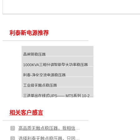
利泰新电源推荐
晶闸管稳压器
1000KVA三相分调智能型大功率稳压器
利泰-净化交流电源稳压器
工业级无触点稳压器
三进单出在线式UPS—— MTS系列 10-20KVA
相关客户感言
高品质无触点稳压器，我相信利泰
选择利泰无触点稳压器，只因够专业