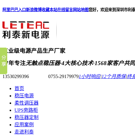
阿里巴巴入口
新浪微博
收藏本站
在线留言
网站地图
您好，欢迎来到深圳市利
工业级电源产品生产厂家
17年专注
无触点稳压器·4大核心技术·1568家客户共
13530299396 0755-29179979
1小时响应
|
12个月质保
|
终
首页
稳压电源
柔性调压器
UPS旁路柜
稳压器定制
应用案例
走进利泰