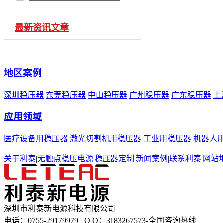
最新资讯文章
地区案例
深圳稳压器
东莞稳压器
中山稳压器
广州稳压器
广东稳压器
上
应用领域
医疗设备用稳压器
激光切割机用稳压器
工业用稳压器
机器人
关于利泰
|
无触点稳压电源
|
稳压器定制
|
新闻案例
|
联系利泰
|
网站
深圳市利泰新电源科技有限公司
电话：0755-29179979 Q Q：3183267573-全国咨询热线