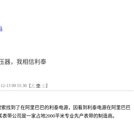
吗
压器，我相信利泰
-13 09:55:30【
大
中
小
】
搜索找到了在阿里巴巴的利泰电源，因看到利泰电源在阿里巴巴
某表带公司是一家占地2000平米专业先产表带的制造商。