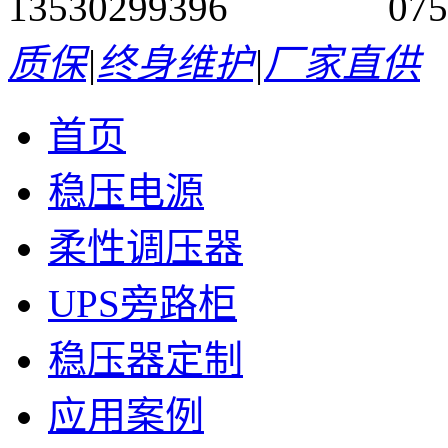
13530299396 0755-
质保
|
终身维护
|
厂家直供
首页
稳压电源
柔性调压器
UPS旁路柜
稳压器定制
应用案例