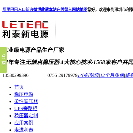
阿里巴巴入口
新浪微博
收藏本站
在线留言
网站地图
您好，欢迎来到深圳市利
工业级电源产品生产厂家
17年专注
无触点稳压器·4大核心技术·1568家客户共
13530299396 0755-29179979
1小时响应
|
12个月质保
|
终
首页
稳压电源
柔性调压器
UPS旁路柜
稳压器定制
应用案例
走进利泰