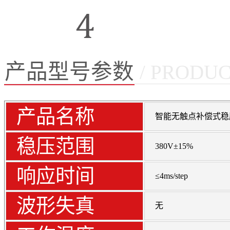
产品型号参数
/ PRODU
一机多用
产品名称
智能无触点补偿式稳
集成智能控制单元、调试运维更便捷
•统一方阵内通讯接口可加装EMI 滤波器、SVG、AP
稳压范围
380V±15%
离变压器等等稳压范围广（额定电压±25﹪亦可使用）
适用于：电感性、整流性、纯阻性，如马达等。
响应时间
≤4ms/step
波形失真
无