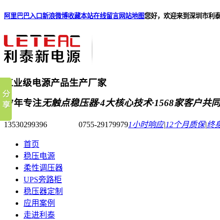
阿里巴巴入口
新浪微博
收藏本站
在线留言
网站地图
您好，欢迎来到深圳市利
工业级电源产品生产厂家
17年专注
无触点稳压器·4大核心技术·1568家客户共
13530299396 0755-29179979
1小时响应
|
12个月质保
|
终
首页
稳压电源
柔性调压器
UPS旁路柜
稳压器定制
应用案例
走进利泰